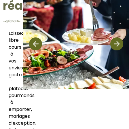
réalisations
Laissez
libre
cours
à
vos
envies
gastronomiques
:
plateaux
gourmands
à
emporter,
mariages
d’exception,