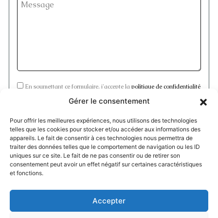
Message
En soumettant ce formulaire, j'accepte la
politique de confidentialité
Gérer le consentement
Ce site est protégé par reCAPTCHA.
les règles de confidentialité
et
les
conditions d'utilisation
de Google s'appliquent.
Pour offrir les meilleures expériences, nous utilisons des technologies
telles que les cookies pour stocker et/ou accéder aux informations des
appareils. Le fait de consentir à ces technologies nous permettra de
traiter des données telles que le comportement de navigation ou les ID
Alternative:
uniques sur ce site. Le fait de ne pas consentir ou de retirer son
consentement peut avoir un effet négatif sur certaines caractéristiques
et fonctions.
Menu
Accepter
Accueil
À TABLE
Mentions légales